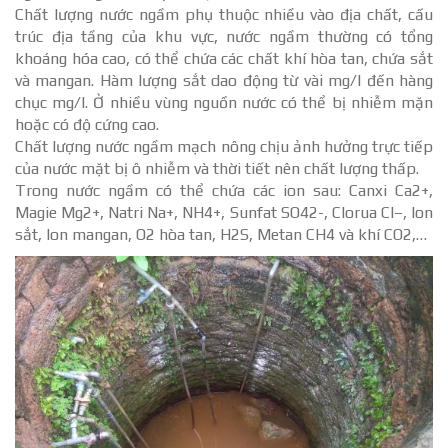
Chất lượng nước ngầm phụ thuộc nhiều vào địa chất, cấu
trúc địa tầng của khu vực, nước ngầm thường có tổng
khoáng hóa cao, có thể chứa các chất khí hòa tan, chứa sắt
và mangan. Hàm lượng sắt dao động từ vài mg/l đến hàng
chục mg/l. Ở nhiều vùng nguồn nước có thể bị nhiễm mặn
hoặc có độ cứng cao.
Chất lượng nước ngầm mạch nông chịu ảnh hưởng trực tiếp
của nước mặt bị ô nhiễm và thời tiết nên chất lượng thấp.
Trong nước ngầm có thể chứa các ion sau: Canxi Ca2+,
Magie Mg2+, Natri Na+, NH4+, Sunfat SO42-, Clorua Cl–, Ion
sắt, Ion mangan, O2 hòa tan, H2S, Metan CH4 và khí CO2,…