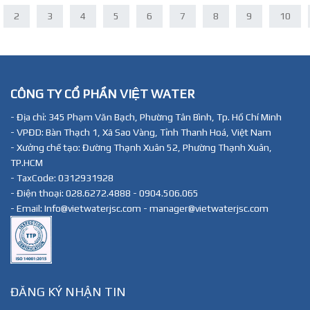
2
3
4
5
6
7
8
9
10
CÔNG TY CỔ PHẦN VIỆT WATER
- Địa chỉ: 345 Phạm Văn Bạch, Phường Tân Bình, Tp. Hồ Chí Minh
- VPĐD: Bàn Thạch 1, Xã Sao Vàng, Tỉnh Thanh Hoá, Việt Nam
- Xưởng chế tạo: Đường Thạnh Xuân 52, Phường Thạnh Xuân,
TP.HCM
- TaxCode: 0312931928
- Điện thoại: 028.6272.4888 - 0904.506.065
- Email: Info@vietwaterjsc.com - manager@vietwaterjsc.com
ĐĂNG KÝ NHẬN TIN