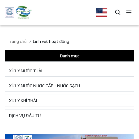
Trang chủ
Lĩnh vực hoạt động
Danh mục
XỬ LÝ NƯỚC THẢI
XỬ LÝ NƯỚC NƯỚC CẤP - NƯỚC SẠCH
XỬ LÝ KHÍ THẢI
DỊCH VỤ ĐẦU TƯ