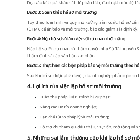
Dựa vào kết quả khảo sát để phân tích, đánh giá mức độ t
Bước 3: Soạn thảo hồ sơ môi trường
Tùy theo loại hình và quy mô xưởng sản xuất, hồ sơ cần 
(ĐTM), đề án bảo vệ môi trường, báo cáo giám sát định kỳ.
Bước 4: Nộp hồ sơ và làm việc với cơ quan chức năng
Nộp hồ sơ lên cơ quan có thẩm quyền như Sở Tài nguyên &
thẩm định và cấp văn bản xác nhận.
Bước 5: Thực hiện các biện pháp bảo vệ môi trường theo hồ
Sau khi hồ sơ được phê duyệt, doanh nghiệp phải nghiêm tú
4. Lợi ích của việc lập hồ sơ môi trường
Tuân thủ pháp luật, tránh bị xử phạt;
Nâng cao uy tín doanh nghiệp;
Hạn chế rủi ro pháp lý và môi trường;
Hỗ trợ khi tham gia đấu thầu, vay vốn, mở rộng sản 
5. Những sai lầm thường gặp khi lập hồ sơ mô