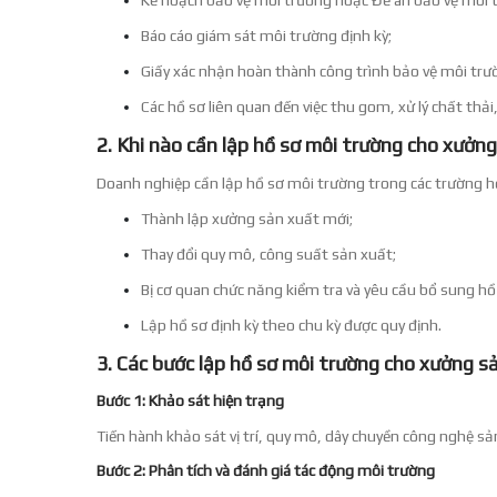
Báo cáo giám sát môi trường định kỳ;
Giấy xác nhận hoàn thành công trình bảo vệ môi trư
Các hồ sơ liên quan đến việc thu gom, xử lý chất thải,
2. Khi nào cần lập hồ sơ môi trường cho xưởn
Doanh nghiệp cần lập hồ sơ môi trường trong các trường h
Thành lập xưởng sản xuất mới;
Thay đổi quy mô, công suất sản xuất;
Bị cơ quan chức năng kiểm tra và yêu cầu bổ sung hồ
Lập hồ sơ định kỳ theo chu kỳ được quy định.
3. Các bước lập hồ sơ môi trường cho xưởng s
Bước 1: Khảo sát hiện trạng
Tiến hành khảo sát vị trí, quy mô, dây chuyền công nghệ sản
Bước 2: Phân tích và đánh giá tác động môi trường