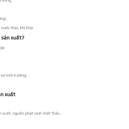
ờng;
 nước thải, khí thải.
g sản xuất?
ợp:
 sơ môi trường;
ản xuất
 xuất, nguồn phát sinh chất thải...