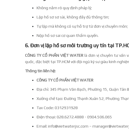
Không nắm rõ quy định pháp lý;
Lập hồ sơ sơ sài, không đầy đủ thông tin;
Tự lập mà không có sự hỗ trợ từ đơn vị chuyên môn;
Nộp hồ sơ sai cơ quan thẩm quyền.
6. Đơn vị lập hồ sơ môi trường uy tín tại TP.
CÔNG TY CỔ PHẦN VIỆT WATER
là đơn vị chuyên tư vấn 
quốc, đặc biệt tại TP.HCM với đội ngũ kỹ sư giàu kinh nghiệm
Thông tin liên hệ:
CÔNG TY CỔ PHẦN VIỆT WATER
Địa chỉ: 345 Phạm Văn Bạch, Phường 15, Quận Tân Bì
Xưởng chế tạo: Đường Thạnh Xuân 52, Phường Thạn
Tax Code: 0312931928
Điện thoại: 028.6272.4888 - 0904.506.065
Email:
info@vietwaterjsc.com
–
manager@vietwater