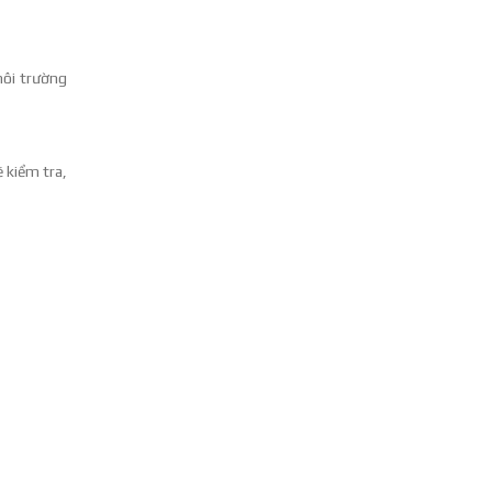
môi trường
 kiểm tra,