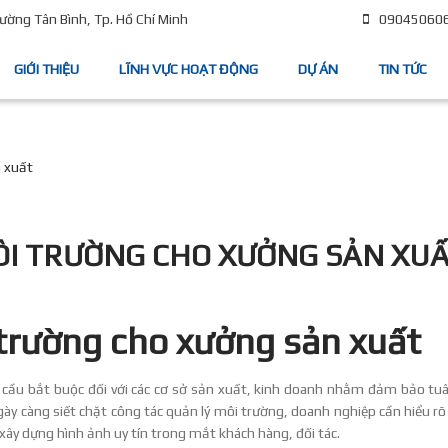
09045060
ờng Tân Bình, Tp. Hồ Chí Minh
GIỚI THIỆU
LĨNH VỰC HOẠT ĐỘNG
DỰ ÁN
TIN TỨC
n xuất
ÔI TRƯỜNG CHO XƯỞNG SẢN XU
 trường cho xưởng sản xuất
 cầu bắt buộc đối với các cơ sở sản xuất, kinh doanh nhằm đảm bảo tu
ày càng siết chặt công tác quản lý môi trường, doanh nghiệp cần hiểu rõ 
xây dựng hình ảnh uy tín trong mắt khách hàng, đối tác.