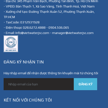
- Địa chỉ: 345 Phạm Văn Bạch, Phường Tân Bình, Tp. Hồ Chí Minh
- VPĐD: Bàn Thạch 1, Xã Sao Vàng, Tỉnh Thanh Hoá, Việt Nam
- Xưởng chế tạo: Đường Thạnh Xuân 52, Phường Thạnh Xuân,
TP.HCM
- TaxCode: 0312931928
- Điện thoại: 028.6272.4888 - 0904.506.065
- Email: Info@vietwaterjsc.com - manager@vietwaterjsc.com
ĐĂNG KÝ NHẬN TIN
Hãy nhập email để nhận được thông tin khuyến mãi từ chúng tôi
ĐĂNG KÝ
KẾT NỐI VỚI CHÚNG TÔI