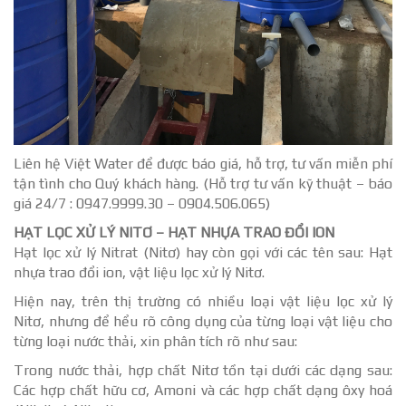
Liên hệ Việt Water để được báo giá, hỗ trợ, tư vấn miễn phí
tận tình cho Quý khách hàng. (Hỗ trợ tư vấn kỹ thuật – báo
giá 24/7 : 0947.9999.30 – 0904.506.065)
HẠT LỌC XỬ LÝ NITƠ – HẠT NHỰA TRAO ĐỔI ION
Hạt lọc xử lý Nitrat (Nitơ) hay còn gọi với các tên sau: Hạt
nhựa trao đổi ion, vật liệu lọc xử lý Nitơ.
Hiện nay, trên thị trường có nhiều loại vật liệu lọc xử lý
Nitơ, nhưng để hểu rõ công dụng của từng loại vật liệu cho
từng loại nước thải, xin phân tích rõ như sau:
Trong nước thải, hợp chất Nitơ tồn tại dưới các dạng sau:
Các hợp chất hữu cơ, Amoni và các hợp chất dạng ôxy hoá