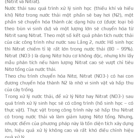
(Nitrit và Nitrat).
Nước thải sau quá trình xử lý sinh học (thiếu khí và hiếu
khí) Nitơ trong nước thải một phần sẽ bay hơi (N2), một
phần sẽ chuyển hóa thành các dạng hữu cơ (được loại bỏ
theo bùn vi sinh dư) và một lượng lớn sẽ chuyển hóa từ
Nitrit sang Nitrat. Theo một số kết quả phân tích nước thải
của các công trình như nước sau Lắng 2, nước Hồ sinh học
thì Nitrat chiếm tỉ lệ rất lớn trong nước thải (80 – 99%).
Nitrat (NO3-) là dạng Nitơ hữu cơ không độc, nhưng khi lấy
mẫu phân tích nếu hàm lượng Nitrat cao sẽ vượt chỉ tiêu
Nitơ tổng của nước thải.
Theo chu trình chuyển hóa Nitơ, Nitrat (NO3-) có hai con
đương chuyển hóa thành N2 là nhờ vi sinh vật và hấp thu
của cây trồng.
Trong xử lý nước thải, để xử lý Nitơ hay Nitrat (NO3-) sau
quá trình xử lý sinh học sẽ có công trình (hồ sinh học – có
thực vật). Thực vật trong công trình này sẽ hấp thu Nitrat
có trong nước thải và làm giảm lượng Nitơ tổng. Nhưng,
nhược điểm của phương pháp này là tốn diện tích xây dựng
lớn, hiệu quả xử lý không cao và rất khó điều chỉnh hiệu
quả xử lý.