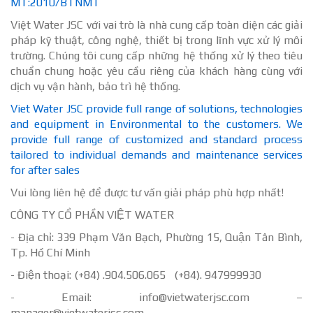
MT:2010/BTNMT
Việt Water JSC với vai trò là nhà cung cấp toàn diện các giải
pháp kỹ thuật, công nghệ, thiết bị trong lĩnh vực xử lý môi
trường. Chúng tôi cung cấp những hệ thống xử lý theo tiêu
chuẩn chung hoặc yêu cầu riêng của khách hàng cùng với
dịch vụ vận hành, bảo trì hệ thống.
Viet Water JSC provide full range of solutions, technologies
and equipment in Environmental to the customers. We
provide full range of customized and standard process
tailored to individual demands and maintenance services
for after sales
Vui lòng liên hệ để được tư vấn giải pháp phù hợp nhất!
CÔNG TY CỔ PHẦN VIỆT WATER
- Địa chỉ: 339 Phạm Văn Bạch, Phường 15, Quận Tân Bình,
Tp. Hồ Chí Minh
- Điện thoại: (+84) .904.506.065 (+84). 947999930
- Email: info@vietwaterjsc.com –
manager@vietwaterjsc.com