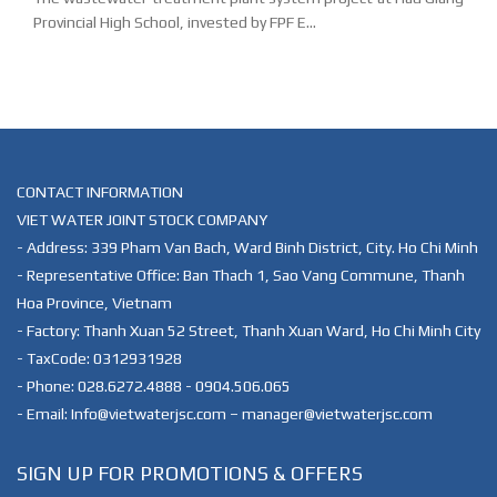
Provincial High School, invested by FPF E...
CONTACT INFORMATION
VIET WATER JOINT STOCK COMPANY
- Address: 339 Pham Van Bach, Ward Binh District, City. Ho Chi Minh
- Representative Office: Ban Thach 1, Sao Vang Commune, Thanh
Hoa Province, Vietnam
- Factory: Thanh Xuan 52 Street, Thanh Xuan Ward, Ho Chi Minh City
- TaxCode: 0312931928
- Phone: 028.6272.4888 - 0904.506.065
- Email: Info@vietwaterjsc.com – manager@vietwaterjsc.com
SIGN UP FOR PROMOTIONS & OFFERS