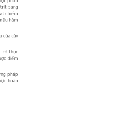
một phần
trit sang
rat chiếm
h nếu hàm
u của cây
– có thực
hược điểm
ương pháp
được hoàn