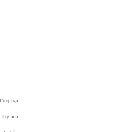
từng loại
g ôxy hoá