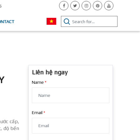
5
ONTACT
Liên hệ ngay
Y
Name
Email
nước cấp,
t, độ bền