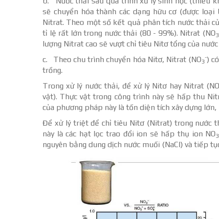
b. Nước thải sau quá trình xử lý sinh học (thiếu k
sẽ chuyển hóa thành các dạng hữu cơ (được loại b
Nitrat. Theo một số kết quả phân tích nước thải củ
tỉ lệ rất lớn trong nước thải (80 - 99%). Nitrat (NO
3
lượng Nitrat cao sẽ vượt chỉ tiêu Nitơ tổng của nước 
-
c. Theo chu trình chuyển hóa Nitơ, Nitrat (NO
) c
3
trồng.
Trong xử lý nước thải, để xử lý Nitơ hay Nitrat (N
vật). Thực vật trong công trình này sẽ hấp thu Ni
của phương pháp này là tốn diện tích xây dựng lớn, 
Để xử lý triệt để chỉ tiêu Nitơ (Nitrat) trong nướ
này là các hạt lọc trao đổi ion sẽ hấp thụ ion NO
nguyên bằng dung dịch nước muối (NaCl) và tiếp tục