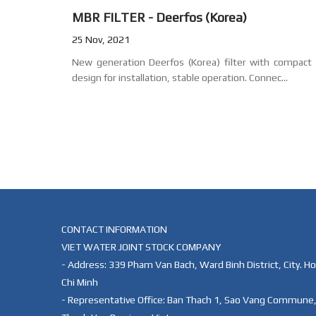
MBR FILTER - Deerfos (Korea)
25 Nov, 2021
New generation Deerfos (Korea) filter with compact
design for installation, stable operation. Connec...
CONTACT INFORMATION
VIET WATER JOINT STOCK COMPANY
- Address: 339 Pham Van Bach, Ward Binh District, City. Ho
Chi Minh
- Representative Office: Ban Thach 1, Sao Vang Commune