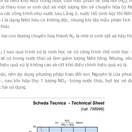
hí và hiếu khí) Nitơ trong nước thải một phần sẽ bay hơi (N
), 
2
ỏ theo bùn vi sinh dư) và một lượng lớn sẽ chuyển hóa từ Ni
a các công trình như nước sau Lắng 2, nước Hồ sinh học thì Nit
-) là dạng Nitơ hữu cơ không độc, nhưng khi lấy mẫu phân tíc
thải.
ó hai con đương chuyển hóa thành N
là nhờ vi sinh vật và hấp th
2
-
O
) sau quá trình xử lý sinh học sẽ có công trình (hồ sinh học 
3
trat có trong nước thải và làm giảm lượng Nitơ tổng. Nhưng, n
hiệu quả xử lý không cao và rất khó điều chỉnh hiệu quả xử lý.
c thải, nên áp dụng phương pháp trao đổi ion. Nguyên lý của ph
-, sau khi hấp thụ 1 lượng NO
- trong nước thải, hạt lọc sẽ 
3
3
 tái sử dụng.